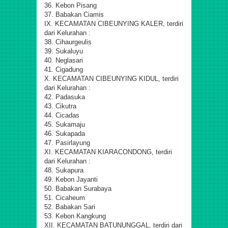
36. Kebon Pisang
37. Babakan Ciamis
IX. KECAMATAN CIBEUNYING KALER, terdiri
dari Kelurahan :
38. Cihaurgeulis
39. Sukaluyu
40. Neglasari
41. Cigadung
X. KECAMATAN CIBEUNYING KIDUL, terdiri
dari Kelurahan :
42. Padasuka
43. Cikutra
44. Cicadas
45. Sukamaju
46. Sukapada
47. Pasirlayung
XI. KECAMATAN KIARACONDONG, terdiri
dari Kelurahan :
48. Sukapura
49. Kebon Jayanti
50. Babakan Surabaya
51. Cicaheum
52. Babakan Sari
53. Kebon Kangkung
XII. KECAMATAN BATUNUNGGAL, terdiri dari