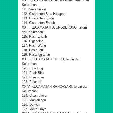
XXI. KECAMATAN ARACAMANIK, terdiri dari
Kelurahan :
111. Sukamiskin
112. Cisaranten Bina Harapan
113. Cisaranten Kulon
114. Cisaranten Endah
XXII. KECAMATAN UJUNGBERUNG, terdiri
dari Kelurahan :
115. Pasir Endah
116. Cigending
117. Pasir Wangi
118. Pasir Jati
119. Pasanggrahan
XXIII. KECAMATAN CIBIRU, terdiri dari
Kelurahan :
120. Cipadung
121. Pasir Biru
122. Cisurupan
123. Palasari
XXIV. KECAMATAN RANCASARI, terdiri dari
Kelurahan :
124. Cipamokolan
125. Manjahlega
126. Derwati
127. Mekar Jaya