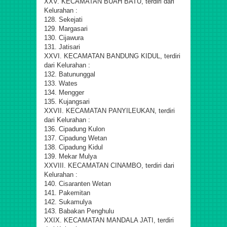
XXV. KECAMATAN BUAH BATU, terdiri dari
Kelurahan :
128. Sekejati
129. Margasari
130. Cijawura
131. Jatisari
XXVI. KECAMATAN BANDUNG KIDUL, terdiri
dari Kelurahan :
132. Batununggal
133. Wates
134. Mengger
135. Kujangsari
XXVII. KECAMATAN PANYILEUKAN, terdiri
dari Kelurahan :
136. Cipadung Kulon
137. Cipadung Wetan
138. Cipadung Kidul
139. Mekar Mulya
XXVIII. KECAMATAN CINAMBO, terdiri dari
Kelurahan :
140. Cisaranten Wetan
141. Pakemitan
142. Sukamulya
143. Babakan Penghulu
XXIX. KECAMATAN MANDALA JATI, terdiri