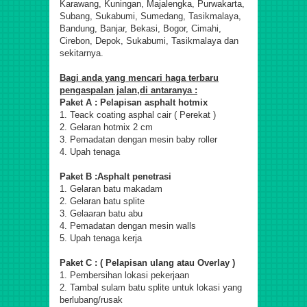
Karawang, Kuningan, Majalengka, Purwakarta,
Subang, Sukabumi, Sumedang, Tasikmalaya,
Bandung, Banjar, Bekasi, Bogor, Cimahi,
Cirebon, Depok, Sukabumi, Tasikmalaya dan
sekitarnya.
Bagi anda yang mencari haga terbaru
pengaspalan jalan,di antaranya :
Paket A : Pelapisan asphalt hotmix
1. Teack coating asphal cair ( Perekat )
2. Gelaran hotmix 2 cm
3. Pemadatan dengan mesin baby roller
4. Upah tenaga
Paket B :Asphalt penetrasi
1. Gelaran batu makadam
2. Gelaran batu splite
3. Gelaaran batu abu
4. Pemadatan dengan mesin walls
5. Upah tenaga kerja
Paket C : ( Pelapisan ulang atau Overlay )
1. Pembersihan lokasi pekerjaan
2. Tambal sulam batu splite untuk lokasi yang
berlubang/rusak