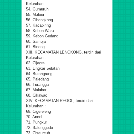
Kelurahan :
54. Gumuruh
55. Maleer
56. Cibangkong
57. Kacapiring
58. Kebon Waru
59. Kebon Gedang
60. Samoja
61. Binong
XIII. KECAMATAN LENGKONG, terdiri dari
Kelurahan :
62. Cijagra
63. Lingkar Selatan
64. Burangrang
65. Paledang
66. Turangga
67. Malabar
68. Cikawao
XIV. KECAMATAN REGOL, terdiri dari
Kelurahan :
69. Cigereleng
70. Ancol
71. Pungkur
72. Balonggede
73. Ciseureuh