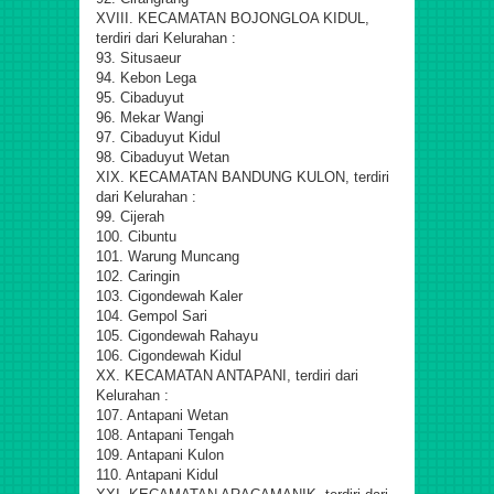
XVIII. KECAMATAN BOJONGLOA KIDUL,
terdiri dari Kelurahan :
93. Situsaeur
94. Kebon Lega
95. Cibaduyut
96. Mekar Wangi
97. Cibaduyut Kidul
98. Cibaduyut Wetan
XIX. KECAMATAN BANDUNG KULON, terdiri
dari Kelurahan :
99. Cijerah
100. Cibuntu
101. Warung Muncang
102. Caringin
103. Cigondewah Kaler
104. Gempol Sari
105. Cigondewah Rahayu
106. Cigondewah Kidul
XX. KECAMATAN ANTAPANI, terdiri dari
Kelurahan :
107. Antapani Wetan
108. Antapani Tengah
109. Antapani Kulon
110. Antapani Kidul