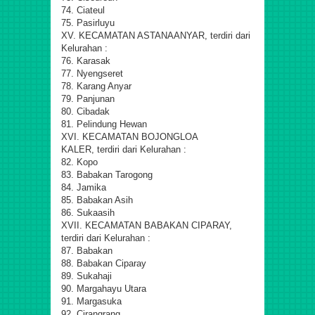
74. Ciateul
75. Pasirluyu
XV. KECAMATAN ASTANAANYAR, terdiri dari
Kelurahan :
76. Karasak
77. Nyengseret
78. Karang Anyar
79. Panjunan
80. Cibadak
81. Pelindung Hewan
XVI. KECAMATAN BOJONGLOA
KALER, terdiri dari Kelurahan :
82. Kopo
83. Babakan Tarogong
84. Jamika
85. Babakan Asih
86. Sukaasih
XVII. KECAMATAN BABAKAN CIPARAY,
terdiri dari Kelurahan :
87. Babakan
88. Babakan Ciparay
89. Sukahaji
90. Margahayu Utara
91. Margasuka
92. Cirangrang