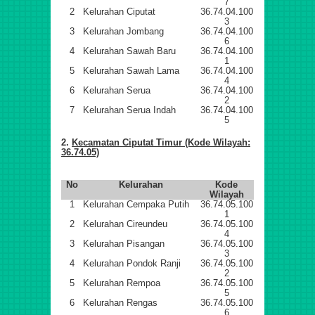
7
2
Kelurahan Ciputat
36.74.04.100
3
3
Kelurahan Jombang
36.74.04.100
6
4
Kelurahan Sawah Baru
36.74.04.100
1
5
Kelurahan Sawah Lama
36.74.04.100
4
6
Kelurahan Serua
36.74.04.100
2
7
Kelurahan Serua Indah
36.74.04.100
5
2.
Kecamatan Ciputat Timur (Kode Wilayah:
36.74.05)
No
Kelurahan
Kode
Wilayah
1
Kelurahan Cempaka Putih
36.74.05.100
1
2
Kelurahan Cireundeu
36.74.05.100
4
3
Kelurahan Pisangan
36.74.05.100
3
4
Kelurahan Pondok Ranji
36.74.05.100
2
5
Kelurahan Rempoa
36.74.05.100
5
6
Kelurahan Rengas
36.74.05.100
6