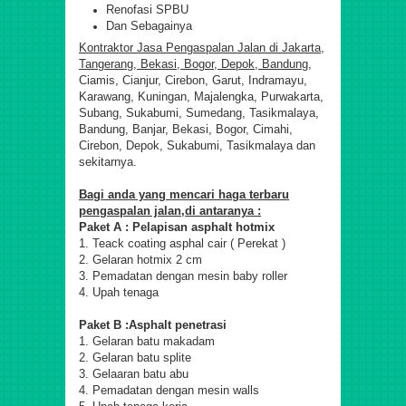
Renofasi SPBU
Dan Sebagainya
Kontraktor Jasa Pengaspalan Jalan di Jakarta,
Tangerang, Bekasi, Bogor, Depok, Bandung,
Ciamis, Cianjur, Cirebon, Garut, Indramayu,
Karawang, Kuningan, Majalengka, Purwakarta,
Subang, Sukabumi, Sumedang, Tasikmalaya,
Bandung, Banjar, Bekasi, Bogor, Cimahi,
Cirebon, Depok, Sukabumi, Tasikmalaya dan
sekitarnya.
Bagi anda yang mencari haga terbaru
pengaspalan jalan,di antaranya :
Paket A : Pelapisan asphalt hotmix
1. Teack coating asphal cair ( Perekat )
2. Gelaran hotmix 2 cm
3. Pemadatan dengan mesin baby roller
4. Upah tenaga
Paket B :Asphalt penetrasi
1. Gelaran batu makadam
2. Gelaran batu splite
3. Gelaaran batu abu
4. Pemadatan dengan mesin walls