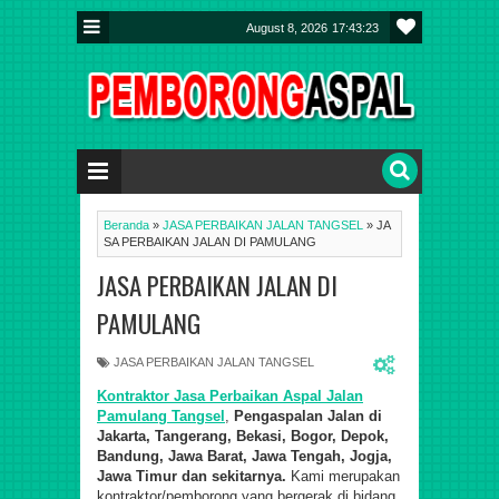
August 8, 2026
17:43:23
Beranda
»
JASA PERBAIKAN JALAN TANGSEL
»
JA
SA PERBAIKAN JALAN DI PAMULANG
JASA PERBAIKAN JALAN DI
PAMULANG
JASA PERBAIKAN JALAN TANGSEL
Kontraktor Jasa Perbaikan Aspal Jalan
Pamulang Tangsel
,
Pengaspalan Jalan di
Jakarta, Tangerang, Bekasi, Bogor, Depok,
Bandung, Jawa Barat, Jawa Tengah, Jogja,
Jawa Timur dan sekitarnya.
Kami merupakan
kontraktor/pemborong yang bergerak di bidang