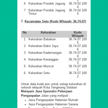
1
6
Kelurahan Pondok Jagung
36.74.02.100
4
7
Kelurahan Pondok Jagung
36.74.02.100
Timur
5
7.
Kecamatan Setu (Kode Wilayah: 36.74.07)
No
Kelurahan
Kode
Wilayah
1
Kelurahan Babakan
36.74.07.100
5
2
Kelurahan Bakti Jaya
36.74.07.100
6
3
Kelurahan Kademangan
36.74.07.100
4
4
Kelurahan Keranggan
36.74.07.100
3
5
Kelurahan Muncul
36.74.07.100
1
6
Kelurahan Setu
36.74.07.100
2
Untuk data kode pos untuk setiap kelurahan di
seluruh wilayah Kota Tangerang Selatan
Melayani Jasa Spesialis Pekerjaan
Pengaspalan
Jalan yang meliputi :
Jasa Pengaspalan Halaman Rumah
Jasa Pengaspalan Halaman Sarana