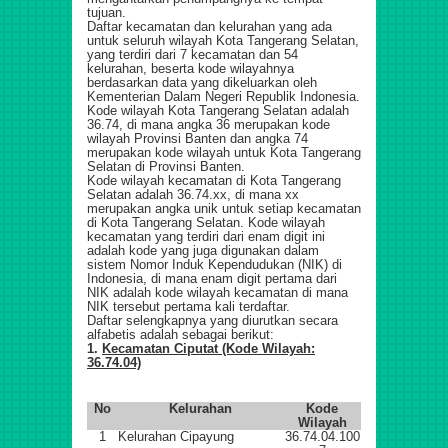
tujuan.
Daftar kecamatan dan kelurahan yang ada
untuk seluruh wilayah Kota Tangerang Selatan,
yang terdiri dari 7 kecamatan dan 54
kelurahan, beserta kode wilayahnya
berdasarkan data yang dikeluarkan oleh
Kementerian Dalam Negeri Republik Indonesia.
Kode wilayah Kota Tangerang Selatan adalah
36.74, di mana angka 36 merupakan kode
wilayah Provinsi Banten dan angka 74
merupakan kode wilayah untuk Kota Tangerang
Selatan di Provinsi Banten.
Kode wilayah kecamatan di Kota Tangerang
Selatan adalah 36.74.xx, di mana xx
merupakan angka unik untuk setiap kecamatan
di Kota Tangerang Selatan. Kode wilayah
kecamatan yang terdiri dari enam digit ini
adalah kode yang juga digunakan dalam
sistem Nomor Induk Kependudukan (NIK) di
Indonesia, di mana enam digit pertama dari
NIK adalah kode wilayah kecamatan di mana
NIK tersebut pertama kali terdaftar.
Daftar selengkapnya yang diurutkan secara
alfabetis adalah sebagai berikut:
1.
Kecamatan Ciputat (Kode Wilayah:
36.74.04)
No
Kelurahan
Kode
Wilayah
1
Kelurahan Cipayung
36.74.04.100