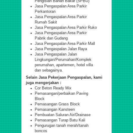
Pengisian Bahan Bakar (SPBU)
Jasa Pengaspalan Area Parkir
Perkantoran
Jasa Pengaspalan Area Parkir
Rumah Sakit
Jasa Pengaspalan Area Parkir Ruko
Jasa Pengaspalan Area Parkir
Pabrik dan Gudang
Jasa Pengaspalan Area Parkir Mall
Jasa Pengaspalan Jalan Raya
Jasa Pengaspalan Jalan
Lingkungan/Perumahan/Komplek
perumahan, apartemen, hotel villa
dan sebagainya.
Selain Jasa Pekerjaan Pengaspalan, kami
juga mengerjakan :
Cor Beton Ready Mix
Pemasangan/perbaikan Paving
Block
Pemasangan Grass Block
Pemasangan Kansteen
Pembuatan Saluran Air/Drainase
Pemasangan Turap Batu Kali
Pengurugan tanah merah/tanah
boncos