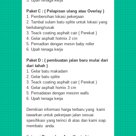
5. Upah tenaga kerja
Paket C : ( Pelapisan ulang atau Overlay )
1. Pembersihan lokasi pekerjaan
2. Tambal sulam batu splite untuk lokasi yang
berlubang/rusak
3. Teack coating asphalt cair { Perekat }
4. Gelar asphalt hotmix 2 cm
5. Pemadtan dengan mesin baby roller
6. Upah tenaga kerja
Paket D : ( pembuatan jalan baru mulai dari
dari tahah )
1. Gelar batu makadam
2. Gelar batu splite
3. Teack coating asphalt cair ( Perekat )
4. Gelar asphalt homix 3 cm
5. Pemadatan dengan mesinn walls
6. Upah tenaga kerja
Demikian informasi harga terbaru yang kami
tawarkan untuk pekerjaan jalan sesuai
spesifikasi yang terinci di atas dan kami siap
membatu anda.