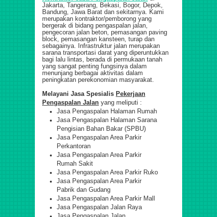
Jakarta, Tangerang, Bekasi, Bogor, Depok,
Bandung, Jawa Barat dan sekitarnya.
Kami
merupakan kontraktor/pemborong yang
bergerak di bidang pengaspalan jalan,
pengecoran jalan beton, pemasangan paving
block, pemasangan kansteen, turap dan
sebagainya. Infrastruktur jalan merupakan
sarana transportasi darat yang diperuntukkan
bagi lalu lintas, berada di permukaan tanah
yang sangat penting fungsinya dalam
menunjang berbagai aktivitas dalam
peningkatan perekonomian masyarakat.
Melayani Jasa Spesialis
Pekerjaan
Pengaspalan
Jalan
yang meliputi :
Jasa Pengaspalan Halaman Rumah
Jasa Pengaspalan Halaman Sarana
Pengisian Bahan Bakar (SPBU)
Jasa Pengaspalan Area Parkir
Perkantoran
Jasa Pengaspalan Area Parkir
Rumah Sakit
Jasa Pengaspalan Area Parkir Ruko
Jasa Pengaspalan Area Parkir
Pabrik dan Gudang
Jasa Pengaspalan Area Parkir Mall
Jasa Pengaspalan Jalan Raya
Jasa Pengaspalan Jalan