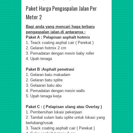
Paket Harga Pengaspalan Jalan Per
Meter 2
Bagi anda yang mencari haga terbaru
pengaspalan jalan,di antaranya :
Paket A : Pelapisan asphalt hotmix
1. Teack coating asphal cair ( Perekat )
2. Gelaran hotmix 2 cm
3. Pemadatan dengan mesin baby roller
4. Upah tenaga
Paket B :Asphalt penetrasi
1. Gelaran batu makadam
2. Gelaran batu splite
3. Gelaaran batu abu
4. Pemadatan dengan mesin walls
5. Upah tenaga kerja
Paket C : ( Pelapisan ulang atau Overlay )
1. Pembersihan lokasi pekerjaan
2. Tambal sulam batu splite untuk lokasi yang
berlubang/rusak
3. Teack coating asphalt cair { Perekat }