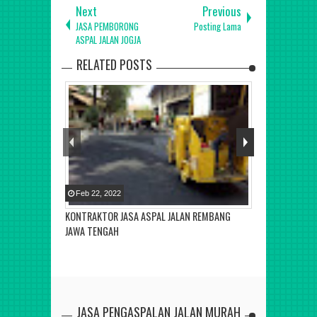
Next
Previous
JASA PEMBORONG
Posting Lama
ASPAL JALAN JOGJA
RELATED POSTS
Feb
22
,
2022
Feb
22
,
2022
KONTRAKTOR JASA ASPAL JALAN REMBANG
KONTRAKTOR J
JAWA TENGAH
JASA PENGASPALAN JALAN MURAH