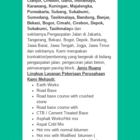
Cianjur, Cirebon, Garut, Indramayu,
Karawang, Kuningan, Majalengka,
Purwakarta, Subang, Sukabumi,
Sumedang, Tasikmalaya, Bandung, Banjar,
Bekasi, Bogor, Cimahi, Cirebon, Depok,
Sukabumi, Tasikmalay
a dan
sekitarnya.Pengaspalan Jalan di Jakarta,
Tangerang, Bekasi, Bogor, Depok, Bandung,
Jawa Barat, Jawa Tengah, Jogja, Jawa Timur
dan sekitarnya. Kami merupakan
kontraktor/pemborong yang bergerak di bidang
pengaspalan jalan, pengecoran jalan beton,
pemasangan paving block,
Jenis Ruang
Lingkup Layanan Pekerjaan Perusahaan
Kami Meliputi:
Earth Works
Road Base
Road base course with crushed
stone
Road base course with
CTB / Cement Treated Base
Asphalt Works/Hot mix
Aspal Cold Mix
Hot mix with normal bitumen
Hot mix with Modified bitumen (