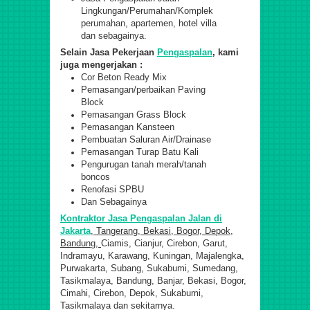
Lingkungan/Perumahan/Komplek
perumahan, apartemen, hotel villa
dan sebagainya.
Selain Jasa Pekerjaan
Pengaspalan
, kami
juga mengerjakan :
Cor Beton Ready Mix
Pemasangan/perbaikan Paving
Block
Pemasangan Grass Block
Pemasangan Kansteen
Pembuatan Saluran Air/Drainase
Pemasangan Turap Batu Kali
Pengurugan tanah merah/tanah
boncos
Renofasi SPBU
Dan Sebagainya
Kontraktor Jasa Pengaspalan Jalan di
Jakarta
, Tangerang, Bekasi, Bogor, Depok,
Bandung,
Ciamis, Cianjur, Cirebon, Garut,
Indramayu, Karawang, Kuningan, Majalengka,
Purwakarta, Subang, Sukabumi, Sumedang,
Tasikmalaya, Bandung, Banjar, Bekasi, Bogor,
Cimahi, Cirebon, Depok, Sukabumi,
Tasikmalaya dan sekitarnya.