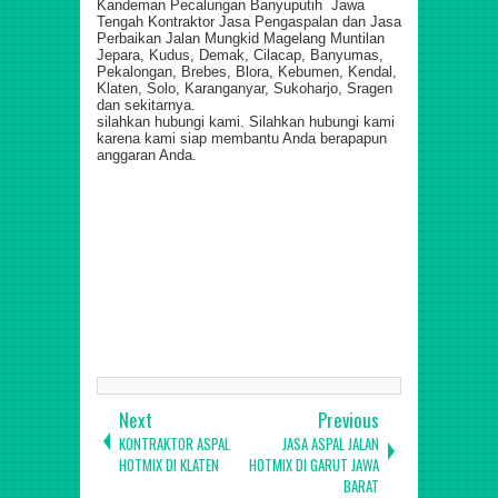
Kandeman Pecalungan Banyuputih Jawa
Tengah Kontraktor Jasa Pengaspalan dan Jasa
Perbaikan Jalan Mungkid Magelang Muntilan
Jepara, Kudus, Demak, Cilacap, Banyumas,
Pekalongan, Brebes, Blora, Kebumen, Kendal,
Klaten, Solo, Karanganyar, Sukoharjo, Sragen
dan sekitarnya.
silahkan hubungi kami. Silahkan hubungi kami
karena kami siap membantu Anda berapapun
anggaran Anda.
Jasa Pengaspalan di Ajibarang, Cilongok, Sumpiuh,
Purwokerto Selatan, Sokaraja, Wangon, Sumbang,
Pekuncen, Kembaran, Kemranjen, Karanglewas, Kedung
Banteng, Rawalo, Patikraja, Kalibagor, Tambak, Gumelar,
Baturaden, Lumbir, Purwojati, Somagede, Kebasen
Banyumas Jawa Tengah Batang Warungasem Wonotunggal
Bandar Blado Reban Bawang Tersono Gringsing Limpung
Subah Tulis Kandeman Pecalungan Banyuputih Jawa
Tengah Kontraktor Jasa Pengaspalan dan Jasa Perbaikan
Jalan Mungkid Magelang Muntilan Jepara, Kudus, Demak,
Cilacap, Banyumas, Pekalongan, Brebes, Blora, Kebumen,
Kendal, Klaten, Solo, Karanganyar, Sukoharjo, Sragen dan
sekitarnya.
Next
Previous
KONTRAKTOR ASPAL
JASA ASPAL JALAN
HOTMIX DI KLATEN
HOTMIX DI GARUT JAWA
BARAT