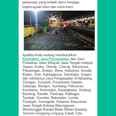
pelayanan yang terbaik demi menjaga
kepercayaan klien dan mitra kami.
Apabila Anda sedang membutuhkan
Kontraktor Jasa Pengaspalan
dan Jasa
Perbaikan Jalan Wilayah Jawa Tengah meliputi
Jepara, Kudus, Demak, Cilacap, Banyumas,
Pekalongan, Brebes, Blora, Kebumen, Kendal,
Klaten, Solo, Karanganyar, Sukoharjo, Sragen
dan sekit
ar
nya.Jasa Pengaspalan di Ajibarang,
Cilongok, Sumpiuh, Purwokerto Selatan,
Sokaraja, Wangon, Sumbang, Pekuncen,
Kembaran, Kemranjen, Karanglewas, Kedung
Banteng, Rawalo, Patikraja, Kalibagor,
Tambak, Gumelar, Baturaden, Lumbir,
Purwojati, Somagede, Kebasen Banyumas
Jawa Tengah Batang Warungasem
Wonotunggal Bandar Blado Reban Bawang
Tersono Gringsing Limpung Subah Tulis