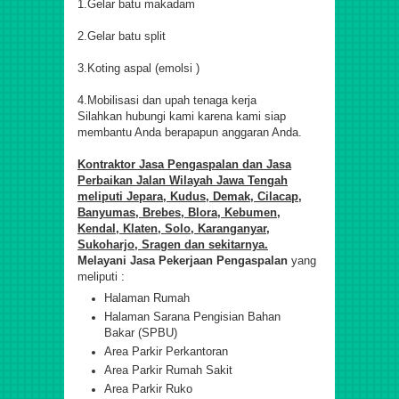
1.Gelar batu makadam
2.Gelar batu split
3.Koting aspal (emolsi )
4.Mobilisasi dan upah tenaga kerja
S
ilahkan hubungi kami karena kami siap
membantu Anda berapapun anggaran Anda.
Kontraktor Jasa Pengaspalan dan Jasa
Perbaikan Jalan Wilayah Jawa Tengah
meliputi
Jepara, Kudus, Demak, Cilacap,
Banyumas, Brebes, Blora, Kebumen,
Kendal, Klaten, Solo, Karanganyar,
Sukoharjo, Sragen dan sekit
ar
nya.
M
elayani Jasa Pekerjaan Pengaspalan
yang
meliputi :
Halaman Rumah
Halaman Sarana Pengisian Bahan
Bakar (SPBU)
Area Parkir Perkantoran
Area Parkir Rumah Sakit
Area Parkir Ruko