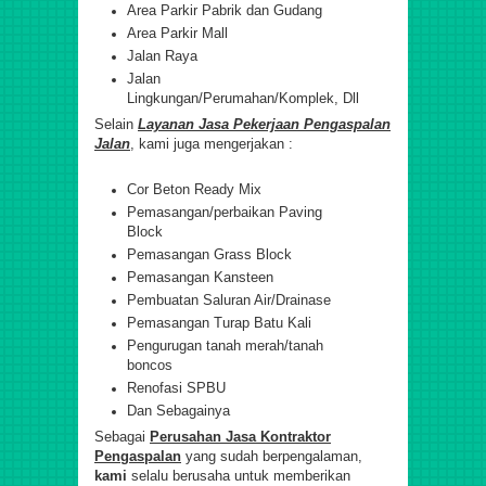
Area Parkir Pabrik dan Gudang
Area Parkir Mall
Jalan Raya
Jalan
Lingkungan/Perumahan/Komplek, Dll
Selain
Layanan Jasa Pekerjaan Pengaspalan
Jalan
, kami juga mengerjakan :
Cor Beton Ready Mix
Pemasangan/perbaikan Paving
Block
Pemasangan Grass Block
Pemasangan Kansteen
Pembuatan Saluran Air/Drainase
Pemasangan Turap Batu Kali
Pengurugan tanah merah/tanah
boncos
Renofasi SPBU
Dan Sebagainya
Sebagai
Perusahan Jasa Kontraktor
Pengaspalan
yang sudah berpengalaman,
kami
selalu berusaha untuk memberikan