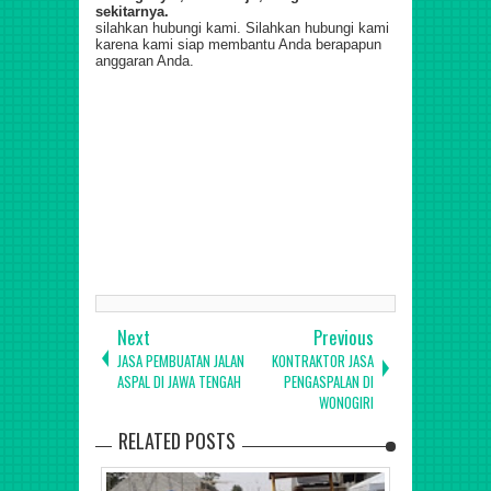
sekit
ar
nya.
silahkan hubungi kami. Silahkan hubungi kami
karena kami siap membantu Anda berapapun
anggaran Anda.
Kontraktor Jasa Pengaspalan dan Jasa Perbaikan Jalan
Wilayah Jawa Tengah Semarang, Kendal, Weleri, Wonogiri,
Jepara, Kudus, Demak, Cilacap, Banyumas, Pekalongan,
Brebes, Blora, Kebumen, Kendal, Klaten, Solo,
Karanganyar, Sukoharjo, Sragen dan sekitarnya. Jasa
Pengaspalan di Batang Warungasem Wonotunggal Bandar
Blado Reban Bawang Tersono Gringsing Limpung Subah
Tulis Kandeman Pecalungan Banyuputih Jawa Tengah
Kontraktor Jasa Pengaspalan dan Jasa Perbaikan Jalan
Mungkid Magelang Muntilan Jepara, Kudus, Demak,
Cilacap, Banyumas, Pekalongan, Brebes, Blora, Kebumen,
Kendal, Klaten, Solo, Karanganyar, Sukoharjo, Sragen dan
sekitarnya.
Next
Previous
JASA PEMBUATAN JALAN
KONTRAKTOR JASA
ASPAL DI JAWA TENGAH
PENGASPALAN DI
WONOGIRI
RELATED POSTS