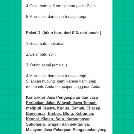
4.Gelar hotmix 3 cm gelaran padat 2 cm
5.Mobilisasi dan upah tenaga kerja
Paket D :(bikin baru dari 0 % dari tanah )
1.Gelar batu makadam
2.Gelar batu split
3.Koting aspal (emolsi )
4.Mobilisasi dan upah tenaga kerja
S
ilahkan hubungi kami karena kami siap
membantu Anda berapapun anggaran Anda.
Kontraktor Jasa Pengaspalan dan Jasa
Perbaikan Jalan Wilayah Jawa Tengah
meliputi
Jepara, Kudus, Demak, Cilacap,
Banyumas, Brebes, Blora, Kebumen,
Kendal, Klaten, Solo, Karanganyar,
Sukoharjo, Sragen dan sekit
ar
nya.
M
elayani Jasa Pekerjaan Pengaspalan
yang