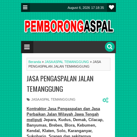
August 6, 2026
17:18:35
Beranda
»
JASA ASPAL TEMANGGUNG
»
JASA
PENGASPALAN JALAN TEMANGGUNG
JASA PENGASPALAN JALAN
TEMANGGUNG
JASA ASPAL TEMANGGUNG
Kontraktor Jasa Pengaspalan dan Jasa
Perbaikan Jalan Wilayah Jawa Tengah
meliputi
Jepara, Kudus, Demak, Cilacap,
Banyumas, Brebes, Blora, Kebumen,
Kendal, Klaten, Solo, Karanganyar,
Sukoharjo, Sragen dan sekit
ar
nya.