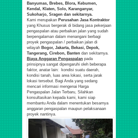
Banyumas, Brebes, Blora, Kebumen,
Kendal, Klaten, Solo, Karanganyar,
Sukoharjo, Sragen dan sekit
ar
nya.
Kami merupakan
Perusahan Jasa Kontraktor
yang Khusus bergerak di bidang jasa pekerjaan
pengaspalan atau perbaikan jalan yang sudah
berpengalaman dalam menangani berbagi
proyek pengaspalan / perbaikan jalan di
wilayah
Bogor, Jakarta, Bekasi, Depok,
Tangerang, Cirebon, Banten
dan sekitarnya.
Biaya
A
nggaran
P
engaspalan
pada
prinsipnya sangat dipengaruhi oleh beberapa
faktor, anatar lain: kondisi suatu daerah,
kondisi tanah, luas area lokasi, serta jarak
lokasi tersebut.
Bagi Anda yang sedang
mencari informasi mengenai Harga
Pengaspalan Jalan Terbaru,
Silahkan
konsultasikan kepada kami, kami siap
membantu Anda dalam menentukan besarnya
anggaran pengaspalan maupun pelaksanaan
proyek nantinya.