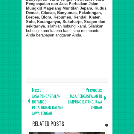
Pengaspalan dan Jasa Perbaikan Jalan
Mungkid Magelang Muntilan Jepara, Kudus,
Demak, Cilacap, Banyumas, Pekalongan,
Brebes, Blora, Kebumen, Kendal, Klaten,
Solo, Karanganyar, Sukoharjo, Sragen dan
sekitarnya.
silahkan hubungi kami. Silahkan
hubungi kami karena kami siap membantu
Anda berapapun anggaran Anda.
Jasa Pengaspalan di Batang Warungasem Wonotunggal
Bandar Blado Reban Bawang Tersono Gringsing Limpung
Subah Tulis Kandeman Pecalungan Banyuputih Jawa
Tengah Kontraktor Jasa Pengaspalan dan Jasa Perbaikan
Jalan Mungkid Magelang Muntilan Jepara, Kudus, Demak,
Cilacap, Banyumas, Pekalongan, Brebes, Blora, Kebumen,
Kendal, Klaten, Solo, Karanganyar, Sukoharjo, Sragen dan
sekitarnya.
Next
Previous
JASA PENGASPALAN
JASA PENGASPALAN DI
HOTMIX DI
LIMPUNG BATANG JAWA
PECALUNGAN BATANG
TENGAH
JAWA TENGAH
RELATED POSTS