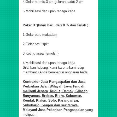
4.Gelar hotmix 3 cm gelaran padat 2 cm
5.Mobilisasi dan upah tenaga kerja
Paket D :(bikin baru dari 0 % dari tanah )
1.Gelar batu makadam
2.Gelar batu split
3.Koting aspal (emolsi )
4.Mobilisasi dan upah tenaga kerja
S
ilahkan hubungi kami karena kami siap
membantu Anda berapapun anggaran Anda.
Kontraktor Jasa Pengaspalan dan Jasa
Perbaikan Jalan Wilayah Jawa Tengah
meliputi
Jepara, Kudus, Demak, Cilacap,
Banyumas, Brebes, Blora, Kebumen,
Kendal, Klaten, Solo, Karanganyar,
Sukoharjo, Sragen dan sekit
ar
nya.
M
elayani Jasa Pekerjaan Pengaspalan
yang
meliputi :