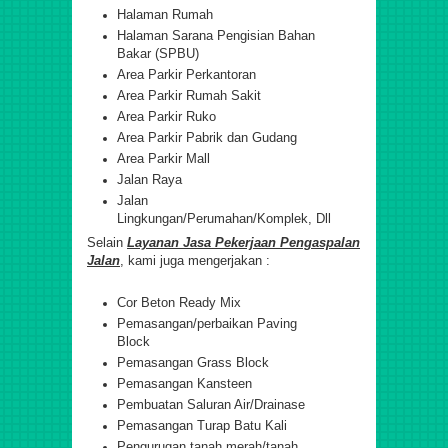
Halaman Rumah
Halaman Sarana Pengisian Bahan
Bakar (SPBU)
Area Parkir Perkantoran
Area Parkir Rumah Sakit
Area Parkir Ruko
Area Parkir Pabrik dan Gudang
Area Parkir Mall
Jalan Raya
Jalan
Lingkungan/Perumahan/Komplek, Dll
Selain
Layanan Jasa Pekerjaan Pengaspalan
Jalan
, kami juga mengerjakan :
Cor Beton Ready Mix
Pemasangan/perbaikan Paving
Block
Pemasangan Grass Block
Pemasangan Kansteen
Pembuatan Saluran Air/Drainase
Pemasangan Turap Batu Kali
Pengurugan tanah merah/tanah