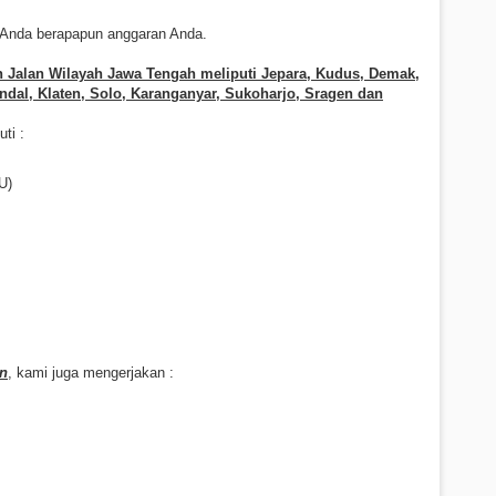
 Anda berapapun anggaran Anda.
n Jalan Wilayah Jawa Tengah meliputi
Jepara, Kudus, Demak,
dal, Klaten, Solo, Karanganyar, Sukoharjo, Sragen dan
ti :
U)
an
, kami juga mengerjakan :