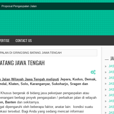
Proposal Pengaspalan Jalan
VERTISE
CONTACT US
PALAN DI GRINGSING BATANG JAWA TENGAH
J
BATANG JAWA TENGAH
JA
JA
JA
n Jalan Wilayah Jawa Tengah meliputi
Jepara, Kudus, Demak,
JA
dal, Klaten, Solo, Karanganyar, Sukoharjo, Sragen dan
JA
Khusus bergerak di bidang jasa pekerjaan pengaspalan atau
JA
nangani berbagi proyek pengaspalan / perbaikan jalan di wilayah
JA
on, Banten
dan sekitarnya.
at dipengaruhi oleh beberapa faktor, anatar lain: kondisi suatu
JA
okasi tersebut.
Bagi Anda yang sedang mencari informasi
JA