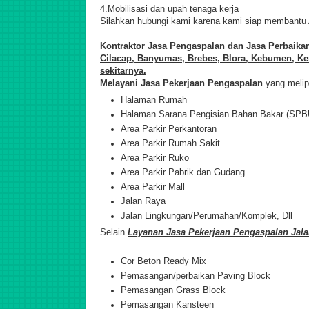
4.Mobilisasi dan upah tenaga kerja
S
ilahkan hubungi kami karena kami siap membantu
Kontraktor Jasa Pengaspalan dan Jasa Perbaika
Cilacap, Banyumas, Brebes, Blora, Kebumen, Ken
sekit
ar
nya.
M
elayani Jasa Pekerjaan Pengaspalan
yang melipu
Halaman Rumah
Halaman Sarana Pengisian Bahan Bakar (SPB
Area Parkir Perkantoran
Area Parkir Rumah Sakit
Area Parkir Ruko
Area Parkir Pabrik dan Gudang
Area Parkir Mall
Jalan Raya
Jalan Lingkungan/Perumahan/Komplek, Dll
Selain
Layanan Jasa Pekerjaan Pengaspalan Jal
Cor Beton Ready Mix
Pemasangan/perbaikan Paving Block
Pemasangan Grass Block
Pemasangan Kansteen