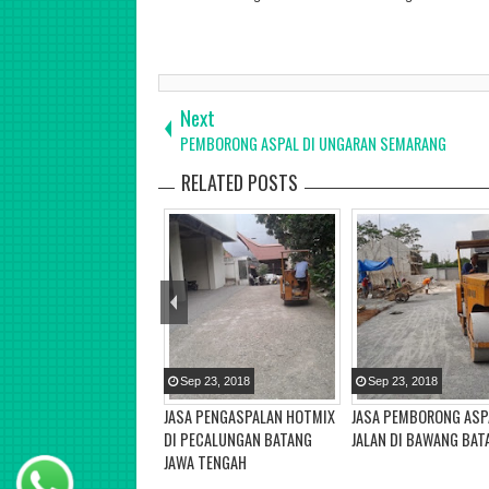
Kontraktor Jasa Pengaspalan dan Jasa Perbaikan Jalan Mungkid 
Blora, Kebumen, Kendal, Klaten, Solo, Karanganyar, Sukoharjo, S
Next
PEMBORONG ASPAL DI UNGARAN SEMARANG
RELATED POSTS
Sep
23
,
2018
Sep
23
,
2018
JASA PENGASPALAN HOTMIX
JASA PEMBORONG ASP
DI PECALUNGAN BATANG
JALAN DI BAWANG BAT
JAWA TENGAH