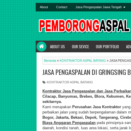
About
Contact
Jasa Pengaspalan Jawa Tengah
ABOUT US
OUR SEVICE
OUR PORTFOLIO
AD
Beranda
»
KONTRAKTOR ASPAL BATANG
»
JASA PENGAS
JASA PENGASPALAN DI GRINGSING 
KONTRAKTOR ASPAL BATANG
Kontraktor Jasa Pengaspalan dan Jasa Perbaika
Cilacap, Banyumas, Brebes, Blora, Kebumen, Ken
sekit
ar
nya.
Kami merupakan
Perusahan Jasa Kontraktor
yang 
perbaikan jalan yang sudah berpengalaman dalam me
Bogor, Jakarta, Bekasi, Depok, Tangerang, Cireb
Biaya
A
nggaran
P
engaspalan
pada prinsipnya sang
daerah, kondisi tanah, luas area lokasi, serta jarak l