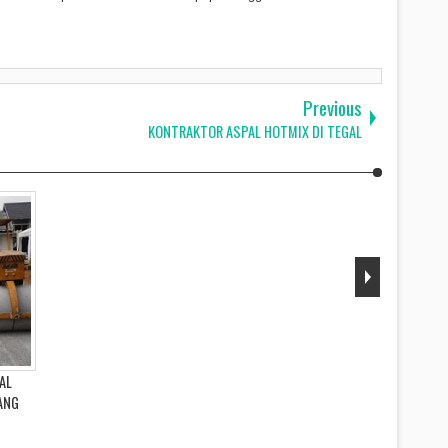
Magelang Muntilan Jepara, Kudus, Demak, Cilacap, Banyumas, Pekalongan, Brebes,
ragen dan sekitarnya.
Previous
KONTRAKTOR ASPAL HOTMIX DI TEGAL
AL
ANG